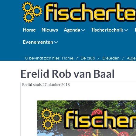
Home
Nieuws
Agenda
fischertechnik
Evenementen
U bevindt zich hier:
Home
De club
Ereleden
Alg
Erelid Rob van Baal
Erelid sinds 27 oktober 2018