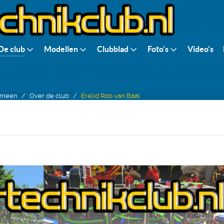
De club
Modellen
Clubblad
Foto's
Video's
emeen
Over de club
Erelid Rob van Baal