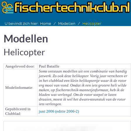
U bevindt zich hier:
Home
Modellen
Helicopter
Modellen
Helicopter
Aangeleverd door:
Paul Bataille
Soms ontstaan modellen uit een combinatie van handig
jatwerk. Zo ook deze helikopter. Vorig jaar verscheen er
in het clubblad een klein helikoptertje waar ik de rotor
erg mooi van vond. Omdat ik een iets grotere heli wilde
Modelinformatie:
maken, op fischertechnik-mannetjesformaat, heb ik de
bladen wat verlengd. Om de rotor soepel te laten
draaien, moest ik wel het dwars-steunstuk van de rotor
iets verlengen.
Gepubliceerd in
juni 2006 (editie 2006-2)
Clubblad: