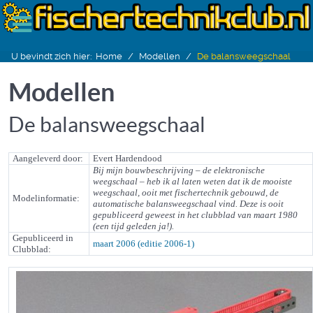
U bevindt zich hier:
Home
Modellen
De balansweegschaal
Modellen
De balansweegschaal
Aangeleverd door:
Evert Hardendood
Bij mijn bouwbeschrijving – de elektronische
weegschaal – heb ik al laten weten dat ik de mooiste
weegschaal, ooit met fischertechnik gebouwd, de
Modelinformatie:
automatische balansweegschaal vind. Deze is ooit
gepubliceerd geweest in het clubblad van maart 1980
(een tijd geleden ja!).
Gepubliceerd in
maart 2006 (editie 2006-1)
Clubblad: