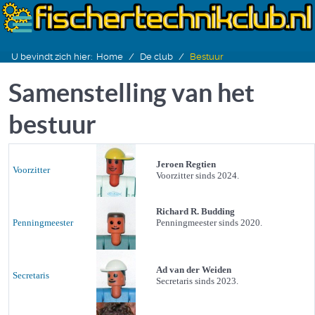
U bevindt zich hier:
Home
De club
Bestuur
Samenstelling van het
bestuur
Jeroen Regtien
Voorzitter
Voorzitter sinds 2024.
Richard R. Budding
Penningmeester
Penningmeester sinds 2020.
Ad van der Weiden
Secretaris
Secretaris sinds 2023.