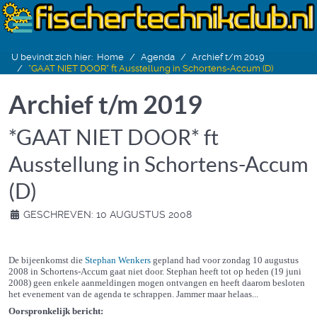
U bevindt zich hier:
Home
Agenda
Archief t/m 2019
*GAAT NIET DOOR* ft Ausstellung in Schortens-Accum (D)
Archief t/m 2019
*GAAT NIET DOOR* ft
Ausstellung in Schortens-Accum
(D)
GESCHREVEN: 10 AUGUSTUS 2008
De bijeenkomst die
Stephan Wenkers
gepland had voor zondag 10 augustus
2008 in Schortens-Accum gaat niet door. Stephan heeft tot op heden (19 juni
2008) geen enkele aanmeldingen mogen ontvangen en heeft daarom besloten
het evenement van de agenda te schrappen. Jammer maar helaas...
Oorspronkelijk bericht: