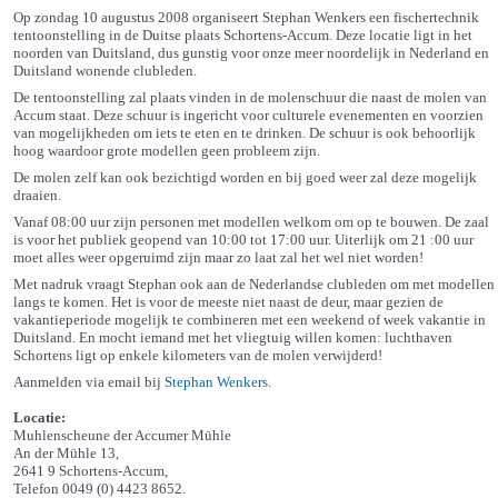
Op zondag 10 augustus 2008 organiseert Stephan Wenkers een
fischer
technik
tentoonstelling in de Duitse plaats Schortens-Accum. Deze locatie ligt in het
noorden van Duitsland, dus gunstig voor onze meer noordelijk in Nederland en
Duitsland wonende clubleden.
De tentoonstelling zal plaats vinden in de molenschuur die naast de molen van
Accum staat. Deze schuur is ingericht voor culturele evenementen en voorzien
van mogelijkheden om iets te eten en te drinken. De schuur is ook behoorlijk
hoog waardoor grote modellen geen probleem zijn.
De molen zelf kan ook bezichtigd worden en bij goed weer zal deze mogelijk
draaien.
Vanaf 08:00 uur zijn personen met modellen welkom om op te bouwen. De zaal
is voor het publiek geopend van 10:00 tot 17:00 uur. Uiterlijk om 21 :00 uur
moet alles weer opgeruimd zijn maar zo laat zal het wel niet worden!
Met nadruk vraagt Stephan ook aan de Nederlandse clubleden om met modellen
langs te komen. Het is voor de meeste niet naast de deur, maar gezien de
vakantieperiode mogelijk te combineren met een weekend of week vakantie in
Duitsland. En mocht iemand met het vliegtuig willen komen: luchthaven
Schortens ligt op enkele kilometers van de molen verwijderd!
Aanmelden via email bij
Stephan Wenkers
.
Locatie:
Muhlenscheune der Accumer Mühle
An der Mühle 13,
2641 9 Schortens-Accum,
Telefon 0049 (0) 4423 8652.