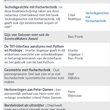
Technikgesichte mit fischertechnik :
In
deze boekbeschrijving raken we door
Technikgesichte
Chiel
redacteur Chiel bekend met het boek
mit
Matthijse
Technikgesichte mit fischertechnik. Hij
fischertechnik
geeft ook zijn eindoordeel, kopen of
niet?
Gijs van Geloven wint ook de
Ben Pronk
ScienceMakers Award
De TXT-interface aansturen met Python
:
en ftrobopy
Martin Vogelaar geeft in dit
Martin
/
artikel een overzicht van ontwikkelingen
Vogelaar
Ben Pronk
in het programmeren van de interfaces
.
en het gebruik van de taal Python
: Oud
Geometrie met fischertechnik
penningmeester Stef laat zien of je met
Stef
fischertechnik symmetrische vormen kunt
Dijkstra
maken.
Herinneringen aan Peter Damen :
Een
Hans
persoonlijk verhaal van Hans over zijn
Wijnsouw
onlangs overleden vriend Peter Damen.
Borstelrobot als uitsmijter :
Chiel heeft
weer een uiterst simpele maar zeer mooie