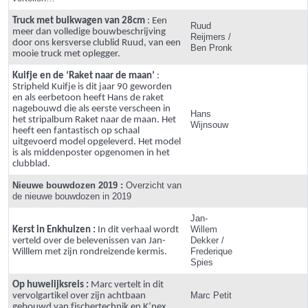
Truck met bulkwagen van 28cm
:
Een
Ruud
meer dan volledige bouwbeschrijving
Reijmers
/
door ons kersverse clublid Ruud, van een
Ben Pronk
mooie truck met oplegger.
Kuifje en de ‘Raket naar de
maan’
:
Stripheld Kuifje is dit jaar 90 geworden
en als eerbetoon heeft Hans de raket
nagebouwd die als eerste verscheen in
Hans
het stripalbum Raket naar de maan. Het
Wijnsouw
heeft een fantastisch op schaal
uitgevoerd model opgeleverd. Het model
is als middenposter opgenomen in het
clubblad.
Nieuwe bouwdozen 2019 :
Overzicht van
de nieuwe bouwdozen in 2019
Jan-
Willem
Kerst in Enkhuizen :
In dit verhaal wordt
Dekker /
verteld over de belevenissen van Jan-
Frederique
Willlem met zijn rondreizende kermis.
Spies
Op huwelijksreis :
Marc vertelt in dit
Marc Petit
vervolgartikel over zijn achtbaan
gebouwd van fischertechnik en K’nex.