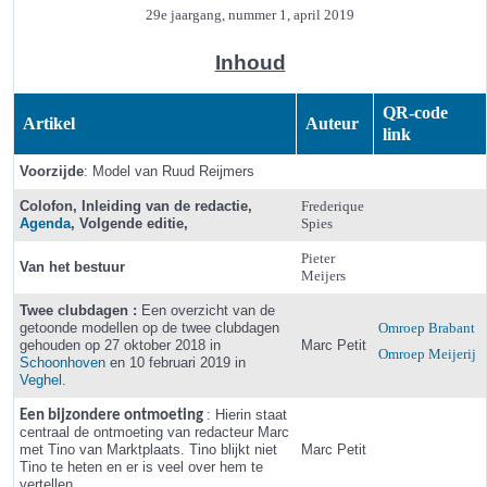
29e jaargang, nummer 1, april 2019
Inhoud
QR-code
Artikel
Auteur
link
Voorzijde
: Model van Ruud Reijmers
Colofon, Inleiding van de redactie,
Frederique
Agenda
, Volgende editie,
Spies
Pieter
Van het bestuur
Meijers
Twee clubdagen :
Een overzicht van de
getoonde modellen op de twee clubdagen
Omroep Brabant
gehouden op 27 oktober 2018 in
Marc Petit
Omroep Meijerij
Schoonhoven
en 10 februari 2019 in
Veghel
.
: Hierin staat
Een bijzondere ontmoeting
centraal de ontmoeting van redacteur Marc
met Tino van Marktplaats. Tino blijkt niet
Marc Petit
Tino te heten en er is veel over hem te
vertellen…