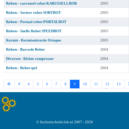
Robots - carrousel robot KARUSSELLROB
2005
Robots - Sorteer robot SORTBOT
2005
Robots - Portaal robot PORTALBOT
2005
Robots - Snelle Robot SPEEDBOT
2005
Kermis - Kermisattractie Octopus
2005
Robots - Barcode Robot
2004
Diversen - Kleine compressor
2004
Robots - Robot spel
2004
4
5
6
7
8
9
10
11
12
13
Pagina 9 van 22
© fischertechnikclub.nl 2007 - 2026