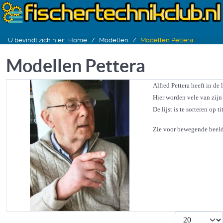
U bevindt zich hier:
Home
Modellen
Modellen Pettera
Modellen Pettera
Alfred Pettera heeft in d
Hier worden vele van zijn
De lijst is te sorteren op
Zie voor bewegende beel
Toon #