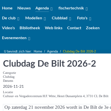
Home
Nieuws
Agenda
fischertechnik
De club
Modellen
Clubblad
Foto's
Video's
Bibliotheek
Web links
Contact
Zoeken
Evenementen
U bevindt zich hier:
Home
Agenda
Clubdag De Bilt 2026-2
Clubdag De Bilt 2026-2
Categorie
Clubdag
Datums
2026-11-21
Locatie
Cultuur- en Vergadercentrum H.F. Witte, Henri Dunantplein 4, 3731 CL De Bilt
Op zaterdag 21 november 2026 wordt
in De Bilt
de 3e