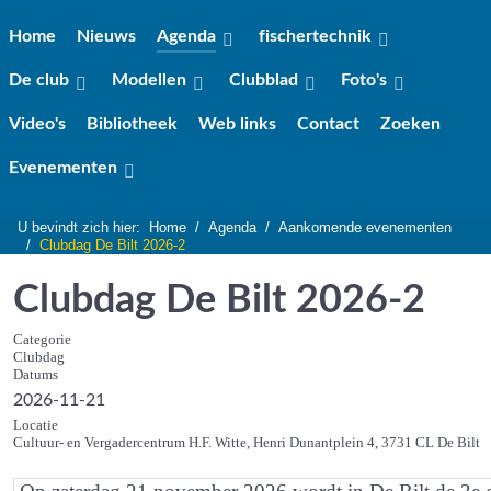
Home
Nieuws
Agenda
fischertechnik
De club
Modellen
Clubblad
Foto's
Video's
Bibliotheek
Web links
Contact
Zoeken
Evenementen
U bevindt zich hier:
Home
Agenda
Aankomende evenementen
Clubdag De Bilt 2026-2
Clubdag De Bilt 2026-2
Categorie
Clubdag
Datums
2026-11-21
Locatie
Cultuur- en Vergadercentrum H.F. Witte, Henri Dunantplein 4, 3731 CL De Bilt