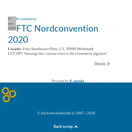
07
ftcommunity
mrt
FTC Nordconvention
2020
2020
Locatie:
Fritz-Sennheiser-Platz 2-3, 30900 Wedemark
LET OP!! Vanwege het corona-virus is dit evenement afgelast!
Details
Powered by
iCagenda
© fischertechnikclub.nl 2007 - 2026
Back to top