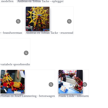
t modellen
Andreas en Tobias Tacke - oplegger
e - brandweerman
Andreas en Tobias Tacke - reuzenrad
 variabele spoorbreedte
Florian en Josef Lammering - betonwagen
Frank Linde - robotarm