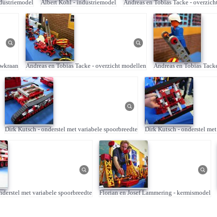
ndustriemodel
Albert Kohl - industriemodel
Andreas en Tobias Tacke - overzich
uwkraan
Andreas en Tobias Tacke - overzicht modellen
Andreas en Tobias Tack
Dirk Kutsch - onderstel met variabele spoorbreedte
Dirk Kutsch - onderstel met
nderstel met variabele spoorbreedte
Florian en Josef Lammering - kermismodel