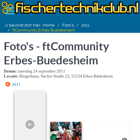
U bevindt zich hier:
Home
Foto's
2011
ftCommunity Erbes-Buedesheim
Foto's - ftCommunity
Erbes-Buedesheim
Datum:
zaterdag 24 september 2011
Locatie:
Bürgerhaus, Nacker Straße 22, 55234 Erbes-Büdesheim
2011